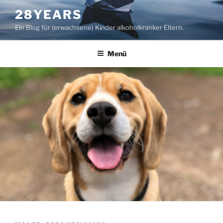
Zum
28YEARS
Inhalt
Ein Blog für (erwachsene) Kinder alkoholkranker Eltern.
springen
Menü