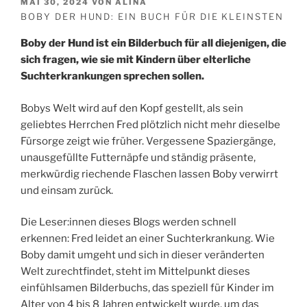
VERÖFFENTLICHT
MAI 30, 2024
VON
ALINA
AM
BOBY DER HUND: EIN BUCH FÜR DIE KLEINSTEN
Boby der Hund ist ein Bilderbuch für all diejenigen, die
sich fragen, wie sie mit Kindern über elterliche
Suchterkrankungen sprechen sollen.
Bobys Welt wird auf den Kopf gestellt, als sein
geliebtes Herrchen Fred plötzlich nicht mehr dieselbe
Fürsorge zeigt wie früher. Vergessene Spaziergänge,
unausgefüllte Futternäpfe und ständig präsente,
merkwürdig riechende Flaschen lassen Boby verwirrt
und einsam zurück.
Die Leser:innen dieses Blogs werden schnell
erkennen: Fred leidet an einer Suchterkrankung. Wie
Boby damit umgeht und sich in dieser veränderten
Welt zurechtfindet, steht im Mittelpunkt dieses
einfühlsamen Bilderbuchs, das speziell für Kinder im
Alter von 4 bis 8 Jahren entwickelt wurde, um das