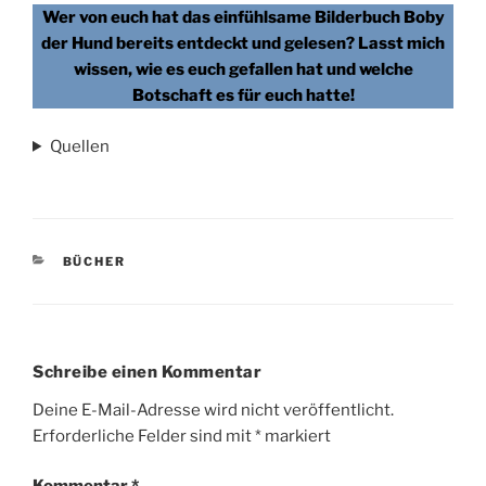
Wer von euch hat das einfühlsame Bilderbuch Boby
der Hund bereits entdeckt und gelesen? Lasst mich
wissen, wie es euch gefallen hat und welche
Botschaft es für euch hatte!
Quellen
KATEGORIEN
BÜCHER
Schreibe einen Kommentar
Deine E-Mail-Adresse wird nicht veröffentlicht.
Erforderliche Felder sind mit
*
markiert