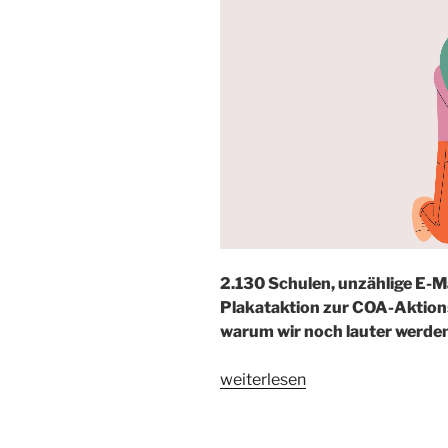
2.130 Schulen, unzählige E-M
Plakataktion zur COA-Aktion
warum wir noch lauter werde
„COA-
weiterlesen
Aktionswoche
2025: