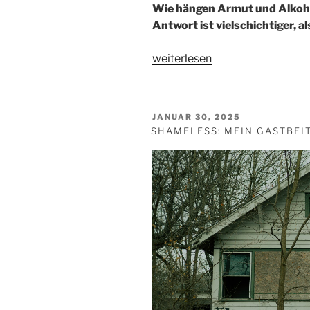
Wie hängen Armut und Alkoh
Antwort ist vielschichtiger, a
„Alkohol
weiterlesen
und
Armut:
Zwei
VERÖFFENTLICHT
JANUAR 30, 2025
Welten,
AM
SHAMELESS: MEIN GASTBEI
die
sich
oft
begegnen?“