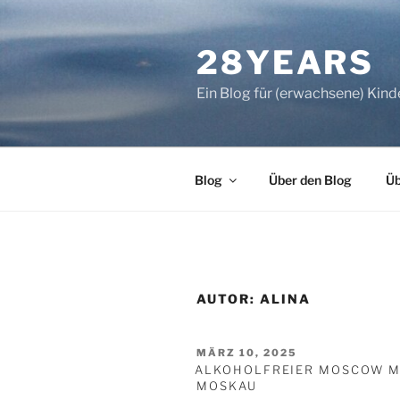
Zum
Inhalt
28YEARS
springen
Ein Blog für (erwachsene) Kind
Blog
Über den Blog
Üb
AUTOR:
ALINA
VERÖFFENTLICHT
MÄRZ 10, 2025
AM
ALKOHOLFREIER MOSCOW MU
MOSKAU