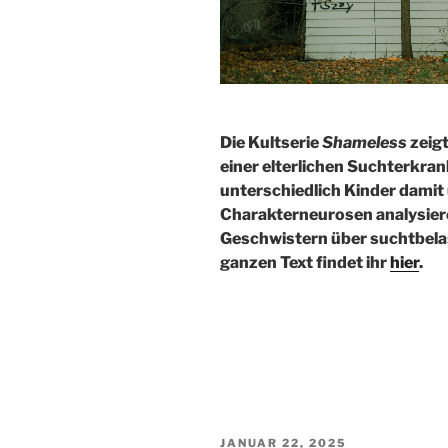
Die Kultserie
Shameless
zeigt
einer elterlichen Suchterkra
unterschiedlich Kinder damit
Charakterneurosen analysiere 
Geschwistern über suchtbelas
ganzen Text findet ihr
hier
.
VERÖFFENTLICHT
JANUAR 22, 2025