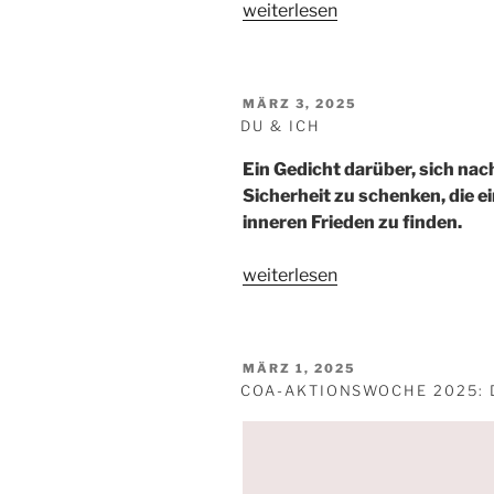
„Alkoholfreier
weiterlesen
Moscow
Mule:
Eisig
VERÖFFENTLICHT
MÄRZ 3, 2025
und
AM
DU & ICH
erfrischend
wie
Ein Gedicht darüber, sich nac
Moskau“
Sicherheit zu schenken, die e
inneren Frieden zu finden.
„Du
weiterlesen
&
Ich“
VERÖFFENTLICHT
MÄRZ 1, 2025
AM
COA-AKTIONSWOCHE 2025: D