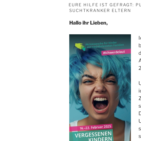
AM
EURE HILFE IST GEFRAGT: 
SUCHTKRANKER ELTERN
Hallo ihr Lieben,
I
b
2
i
Z
s
D
U
s
s