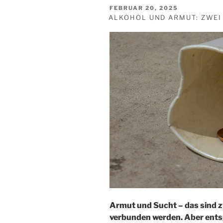
Die
VERÖFFENTLICHT
FEBRUAR 20, 2025
Stille
AM
ALKOHOL UND ARMUT: ZWEI 
schreit
am
lautesten“
Armut und Sucht – das sind zw
verbunden werden. Aber entsp