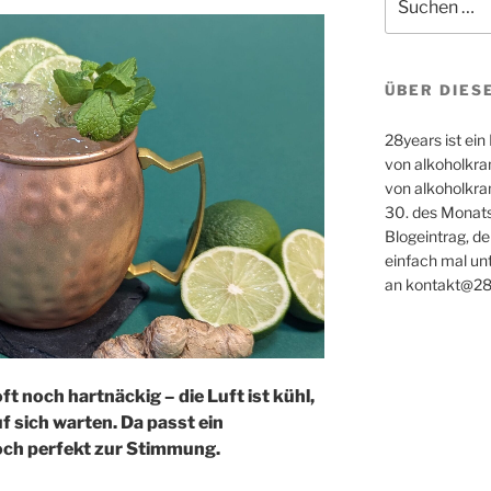
nach:
ÜBER DIES
28years ist ei
von alkoholkra
von alkoholkran
30. des Monats
Blogeintrag, de
einfach mal un
an kontakt@28y
ft noch hartnäckig – die Luft ist kühl,
f sich warten. Da passt ein
och perfekt zur Stimmung.