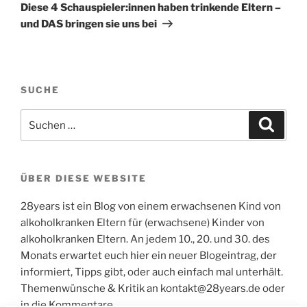
Beitrag
Diese 4 Schauspieler:innen haben trinkende Eltern –
und DAS bringen sie uns bei
SUCHE
Suchen
Suche
nach:
ÜBER DIESE WEBSITE
28years ist ein Blog von einem erwachsenen Kind von
alkoholkranken Eltern für (erwachsene) Kinder von
alkoholkranken Eltern. An jedem 10., 20. und 30. des
Monats erwartet euch hier ein neuer Blogeintrag, der
informiert, Tipps gibt, oder auch einfach mal unterhält.
Themenwünsche & Kritik an kontakt@28years.de oder
in die Kommentare.