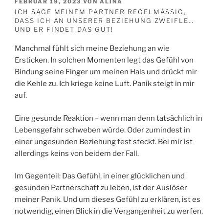
VERÖFFENTLICHT
FEBRUAR 19, 2023
VON
ALINA
AM
ICH SAGE MEINEM PARTNER REGELMÄSSIG, D
ASS ICH AN UNSERER BEZIEHUNG ZWEIFLE… U
ND ER FINDET DAS GUT!
Manchmal fühlt sich meine Beziehung an wie
Ersticken. In solchen Momenten legt das Gefühl von
Bindung seine Finger um meinen Hals und drückt mir
die Kehle zu. Ich kriege keine Luft. Panik steigt in mir
auf.
Eine gesunde Reaktion – wenn man denn tatsächlich in
Lebensgefahr schweben würde. Oder zumindest in
einer ungesunden Beziehung fest steckt. Bei mir ist
allerdings keins von beidem der Fall.
Im Gegenteil: Das Gefühl, in einer glücklichen und
gesunden Partnerschaft zu leben, ist der Auslöser
meiner Panik. Und um dieses Gefühl zu erklären, ist es
notwendig, einen Blick in die Vergangenheit zu werfen.