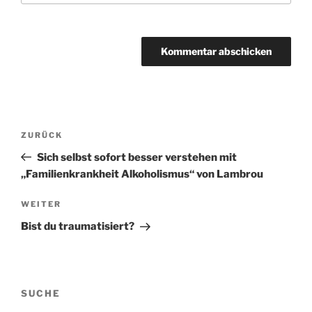
BEITRAGSNAVIGATION
Vorheriger
ZURÜCK
Beitrag
Sich selbst sofort besser verstehen mit
„Familienkrankheit Alkoholismus“ von Lambrou
Nächster
WEITER
Beitrag
Bist du traumatisiert?
SUCHE