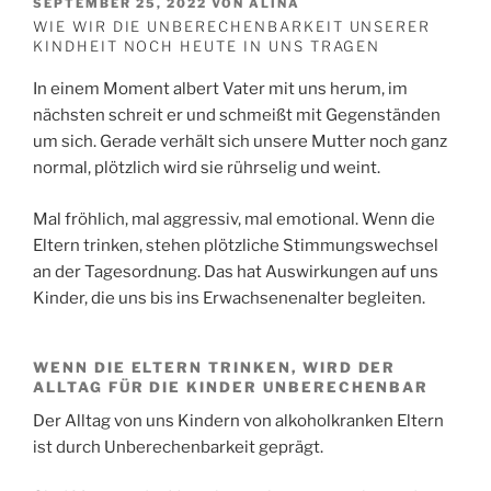
VERÖFFENTLICHT
SEPTEMBER 25, 2022
VON
ALINA
AM
WIE WIR DIE UNBERECHENBARKEIT UNSERER
KINDHEIT NOCH HEUTE IN UNS TRAGEN
In einem Moment albert Vater mit uns herum, im
nächsten schreit er und schmeißt mit Gegenständen
um sich. Gerade verhält sich unsere Mutter noch ganz
normal, plötzlich wird sie rührselig und weint.
Mal fröhlich, mal aggressiv, mal emotional. Wenn die
Eltern trinken, stehen plötzliche Stimmungswechsel
an der Tagesordnung. Das hat Auswirkungen auf uns
Kinder, die uns bis ins Erwachsenenalter begleiten.
WENN DIE ELTERN TRINKEN, WIRD DER
ALLTAG FÜR DIE KINDER UNBERECHENBAR
Der Alltag von uns Kindern von alkoholkranken Eltern
ist durch Unberechenbarkeit geprägt.