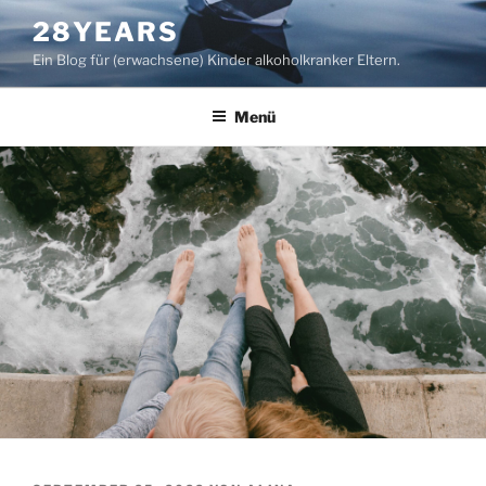
Zum
28YEARS
Inhalt
Ein Blog für (erwachsene) Kinder alkoholkranker Eltern.
springen
Menü